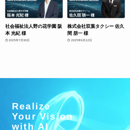
社会福祉法人野の花学園 阪
株式会社双葉タクシー 佐久
本 光紀 様
間 朋一 様
2025年7月30日
2025年6月12日
Realize
Your Vision
with AI