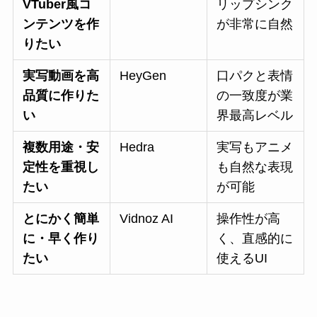
VTuber風コ
リップシンク
ンテンツを作
が非常に自然
りたい
実写動画を高
HeyGen
口パクと表情
品質に作りた
の一致度が業
い
界最高レベル
複数用途・安
Hedra
実写もアニメ
定性を重視し
も自然な表現
たい
が可能
とにかく簡単
Vidnoz AI
操作性が高
に・早く作り
く、直感的に
たい
使えるUI