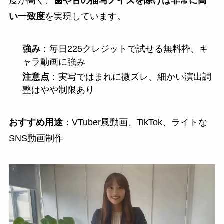
度が高く、
歯や舌の描写ノイズを除けば非常に高
い一致度
を実現しています。
強み
：毎日225クレジットで試せる無料枠、キ
ャラ動画に強み
注意点
：実写ではまれに微ズレ、細かい演出調
整はやや制限あり
おすすめ用途
：VTuber風動画、TikTok、ライトな
SNS動画制作