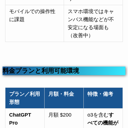
モバイルでの操作性
スマホ環境ではキャ
に課題
ンバス機能などが不
安定になる場面も
（改善中）
料金プランと利用可能環境
プラン／利用
月額・料金
特徴・備考
形態
ChatGPT
月額 $200
o3を含む
す
Pro
べての機能が