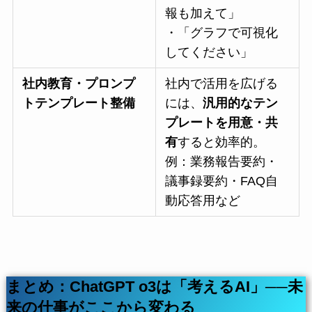
報も加えて」
・「グラフで可視化
してください」
社内教育・プロンプ
社内で活用を広げる
トテンプレート整備
には、
汎用的なテン
プレートを用意・共
有
すると効率的。
例：業務報告要約・
議事録要約・FAQ自
動応答用など
まとめ：ChatGPT o3は「考えるAI」──未
来の仕事がここから変わる