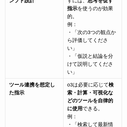
ンプト設計
すには、
思考を促す
指示
を使うのが効果
的。
例：
・「次の3つの観点か
ら評価してくださ
い」
・「仮説と結論を分
けて説明してくださ
い」
ツール連携を想定し
o3は必要に応じて
検
た指示
索・計算・可視化な
どのツールを自律的
に使用
できる。
例：
・「検索して最新情