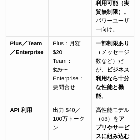
利用可能（実
質無制限）
。
パワーユーザ
ー向け。
Plus／Team
Plus：月額
一部制限あり
／Enterprise
$20
（メッセージ
Team：
数など）だ
$25〜
が、
ビジネス
Enterprise：
利用なら十分
要問合せ
な性能と機
能
。
API 利用
出力 $40／
高性能モデル
100万トーク
（o3）を
ア
ン
プリやサービ
スに組み込む