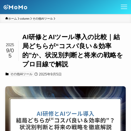
ホーム
column
その他AIツール
AI研修とAIツール導入の比較｜結
局どちらが“コスパ良い＆効率
2025
9/0
的”か、状況別判断と将来の戦略を
5
プロ目線で解説
2025年9月5日
その他AIツール