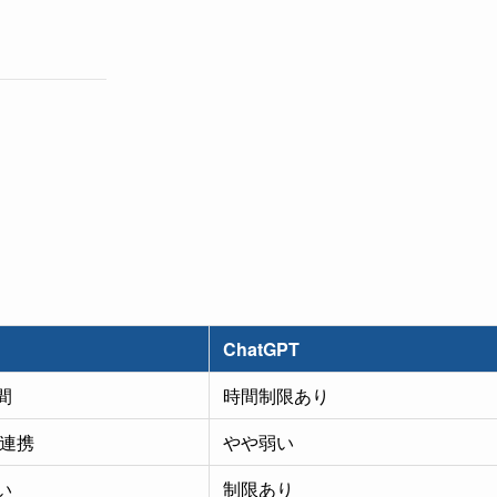
ChatGPT
間
時間制限あり
索連携
やや弱い
い
制限あり