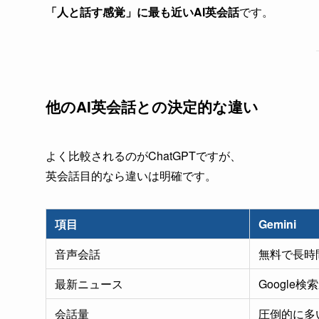
「人と話す感覚」に最も近いAI英会話
です。
他のAI英会話との決定的な違い
よく比較されるのがChatGPTですが、
英会話目的なら違いは明確です。
項目
Gemini
音声会話
無料で長時
最新ニュース
Google検
会話量
圧倒的に多