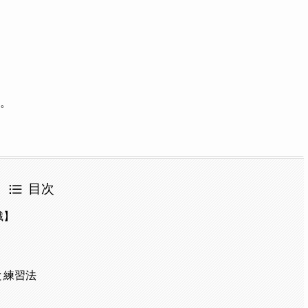
。
目次
識】
と練習法