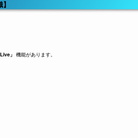
識】
ive」
機能があります。