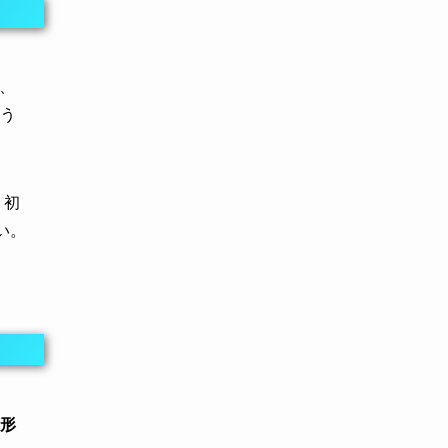
、
う
。初
い。
形