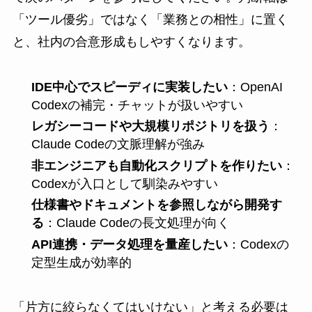
「ツール優劣」ではなく「業務との相性」に置く
と、社内の合意形成もしやすくなります。
IDE中心でスピーディに実装したい
：OpenAI
Codexの補完・チャットが扱いやすい
レガシーコードや大規模リポジトリを扱う
：
Claude Codeの文脈理解が強み
非エンジニアも自動化スクリプトを作りたい
：
Codexが入口として馴染みやすい
仕様書やドキュメントを参照しながら開発す
る
：Claude Codeの長文処理が向く
API連携・データ処理を量産したい
：Codexの
定型生成が効率的
「片方に絞らなくてはいけない」と考える必要は