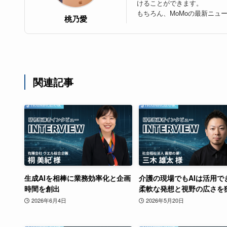
けることができます。
もちろん、MoMoの最新ニュ
桃乃愛
関連記事
生成AIを相棒に業務効率化と企画
介護の現場でもAIは活用で
時間を創出
柔軟な発想と視野の広さを
2026年6月4日
2026年5月20日