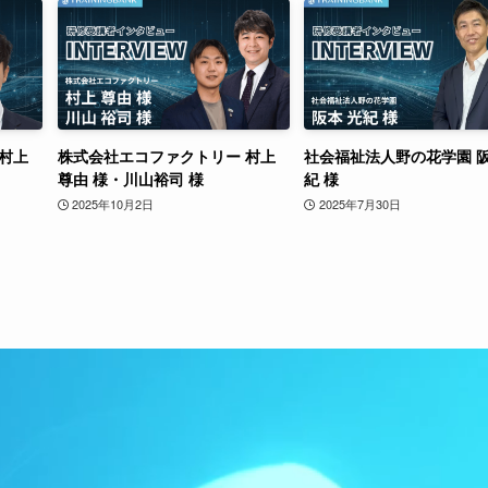
村上
株式会社エコファクトリー 村上
社会福祉法人野の花学園 阪
尊由 様・川山裕司 様
紀 様
2025年10月2日
2025年7月30日