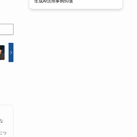
生成AI活用事例50選
な
につ