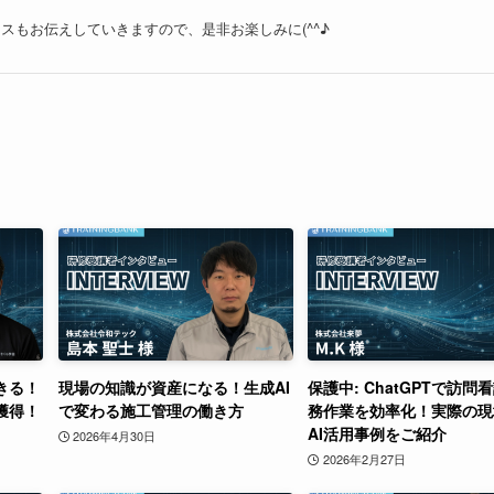
ースもお伝えしていきますので、是非お楽しみに(^^♪
きる！
現場の知識が資産になる！生成AI
保護中: ChatGPTで訪問
獲得！
で変わる施工管理の働き方
務作業を効率化！実際の現
AI活用事例をご紹介
2026年4月30日
2026年2月27日