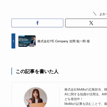
よか
株式会社YE.Company 吉岡 聡一郎 様
この記事を書いた人
株式会社MoMoの広報担当、
AIに関する知識や活用法、A
どを発信中！
MoMoの記事を読むことで、